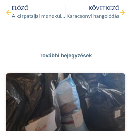
ELŐZŐ
KÖVETKEZŐ
A kárpátaljai menekültszállóra is ellátogattunk
Karácsonyi hangolódás
További bejegyzések