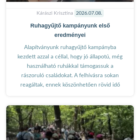
Kárászi Krisztina
2026.07.08.
Ruhagyűjtő kampányunk első
eredményei
Alapítványunk ruhagyűjtő kampányba
kezdett azzal a céllal, hogy jó állapotú, még
használható ruhákkal támogassuk a
rászoruló családokat. A felhívásra sokan
reagáltak, ennek köszönhetően rövid idő