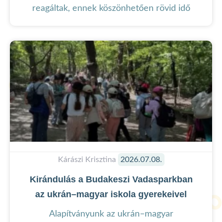
reagáltak, ennek köszönhetően rövid idő
Kárászi Krisztina
2026.07.08.
Kirándulás a Budakeszi Vadasparkban
az ukrán–magyar iskola gyerekeivel
Alapítványunk az ukrán–magyar