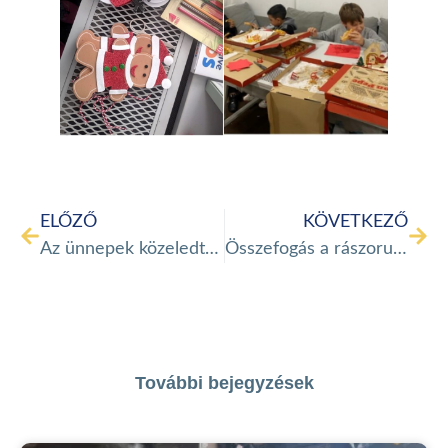
ELŐZŐ
KÖVETKEZŐ
Az ünnepek közeledtével ellátogattunk a zugligeti menekültszállóra
Összefogás a rászorulókért
További bejegyzések