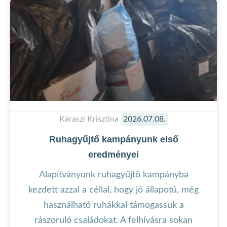
Kárászi Krisztina
2026.07.08.
Ruhagyűjtő kampányunk első
eredményei
Alapítványunk ruhagyűjtő kampányba
kezdett azzal a céllal, hogy jó állapotú, még
használható ruhákkal támogassuk a
rászoruló családokat. A felhívásra sokan