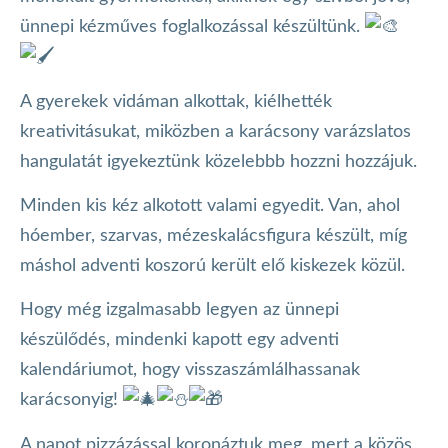
ünnepi kézműves foglalkozással készültünk.
A gyerekek vidáman alkottak, kiélhették
kreativitásukat, miközben a karácsony varázslatos
hangulatát igyekeztünk közelebbb hozzni hozzájuk.
Minden kis kéz alkotott valami egyedit. Van, ahol
hóember, szarvas, mézeskalácsfigura készült, míg
máshol adventi koszorú került elő kiskezek közül.
Hogy még izgalmasabb legyen az ünnepi
készülődés, mindenki kapott egy adventi
kalendáriumot, hogy visszaszámlálhassanak
karácsonyig!
A napot pizzázással koronáztuk meg, mert a közös