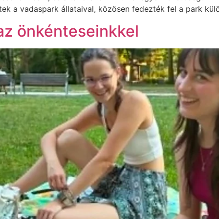
k a vadaspark állataival, közösen fedezték fel a park kül
az önkénteseinkkel