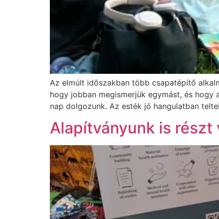
Az elmúlt időszakban több csapatépítő alkalm
hogy jobban megismerjük egymást, és hogy az
nap dolgozunk. Az esték jó hangulatban teltek
Alapítványunk is részt