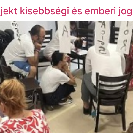
jekt kisebbségi és emberi jo