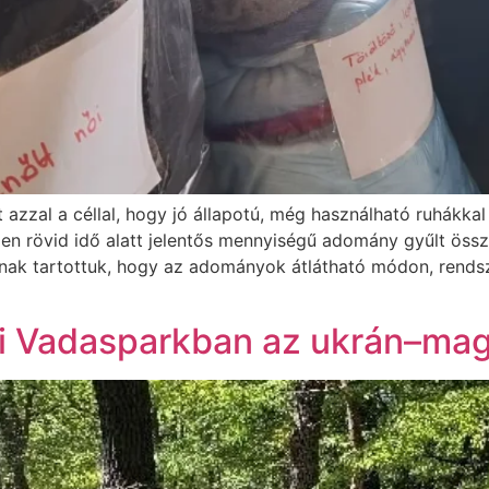
azzal a céllal, hogy jó állapotú, még használható ruhákka
en rövid idő alatt jelentős mennyiségű adomány gyűlt össz
snak tartottuk, hogy az adományok átlátható módon, rendsz
i Vadasparkban az ukrán–magy