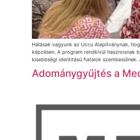
Hálásak vagyunk az Uccu Alapítványnak, hogy
képzésen. A program rendkívül hasznosnak bi
kisebbségi identitású fiatalok szembesülnek.
Adománygyűjtés a Med