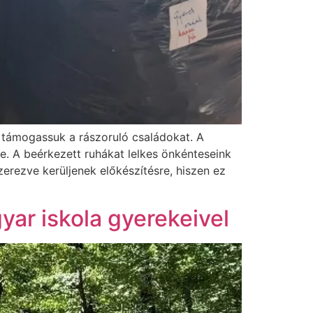
l támogassuk a rászoruló családokat. A
e. A beérkezett ruhákat lelkes önkénteseink
erezve kerüljenek előkészítésre, hiszen ez
ar iskola gyerekeivel