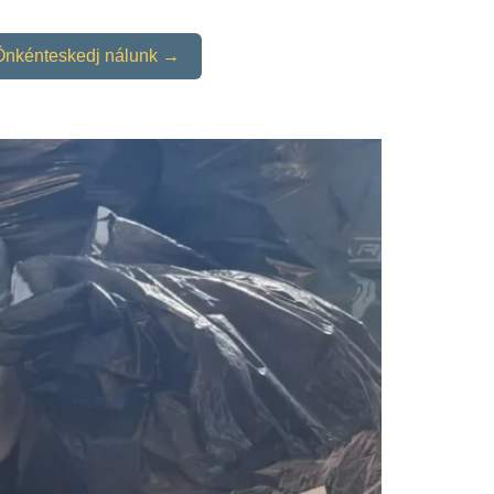
Önkénteskedj nálunk →