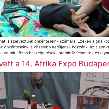
at is szerveztünk önkénteseink számára. Ezeken a találkoz
 önkénteseink is közelebb kerüljenek hozzánk, az alapítv
: voltak közös beszélgetések, interaktív feladatok és olyan
 vett a 14. Afrika Expo Budape