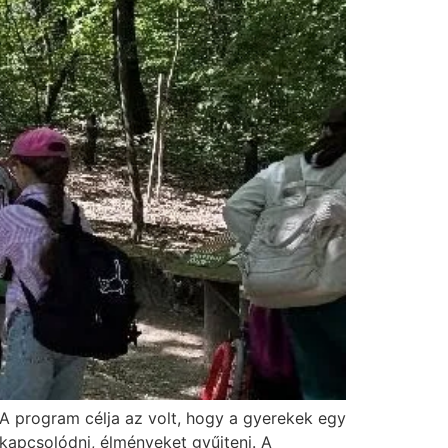
 A program célja az volt, hogy a gyerekek egy
kapcsolódni, élményeket gyűjteni. A