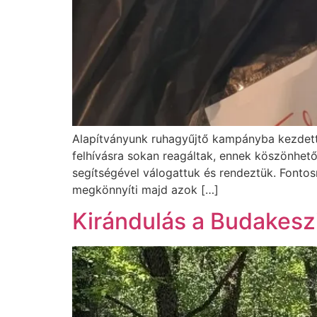
Alapítványunk ruhagyűjtő kampányba kezdett 
felhívásra sokan reagáltak, ennek köszönhető
segítségével válogattuk és rendeztük. Fonto
megkönnyíti majd azok […]
Kirándulás a Budakesz