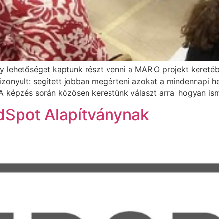
 lehetőséget kaptunk részt venni a MARIO projekt keretéb
zonyult: segített jobban megérteni azokat a mindennapi h
 A képzés során közösen kerestünk választ arra, hogyan ism
Spot Alapítványnak