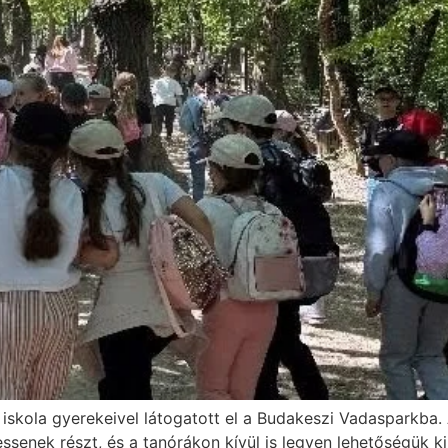
skola gyerekeivel látogatott el a Budakeszi Vadasparkba.
enek részt, és a tanórákon kívül is legyen lehetőségük ki