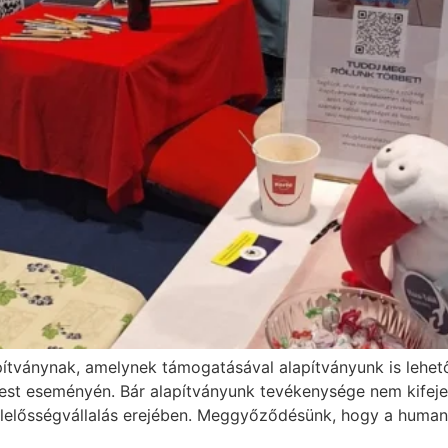
pítványnak, amelynek támogatásával alapítványunk is lehető
st eseményén. Bár alapítványunk tevékenysége nem kifejez
lelősségvállalás erejében. Meggyőződésünk, hogy a humanit