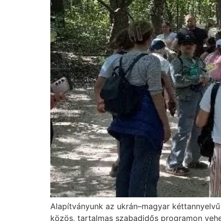
Alapítványunk az ukrán–magyar kéttannyelvű i
közös, tartalmas szabadidős programon vehess