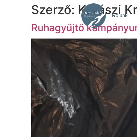
Szerző:
Kárászi Kr
Rólunk
Ruhagyűjtő kampányun