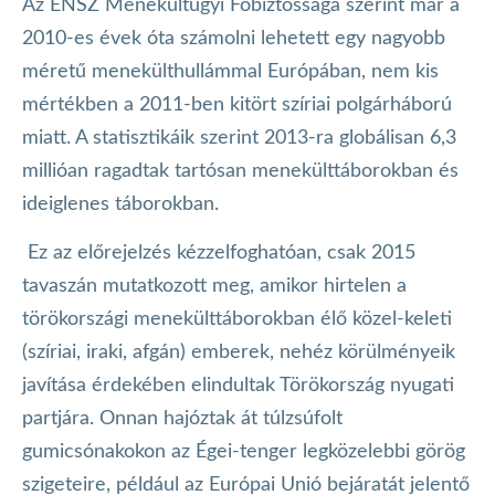
Az ENSZ Menekültügyi Főbiztossága szerint már a
2010-es évek óta számolni lehetett egy nagyobb
méretű menekülthullámmal Európában, nem kis
mértékben a 2011-ben kitört szíriai polgárháború
miatt. A statisztikáik szerint 2013-ra globálisan 6,3
millióan ragadtak tartósan menekülttáborokban és
ideiglenes táborokban.
Ez az előrejelzés kézzelfoghatóan, csak 2015
tavaszán mutatkozott meg, amikor hirtelen a
törökországi menekülttáborokban élő közel-keleti
(szíriai, iraki, afgán) emberek, nehéz körülményeik
javítása érdekében elindultak Törökország nyugati
partjára. Onnan hajóztak át túlzsúfolt
gumicsónakokon az Égei-tenger legközelebbi görög
szigeteire, például az Európai Unió bejáratát jelentő