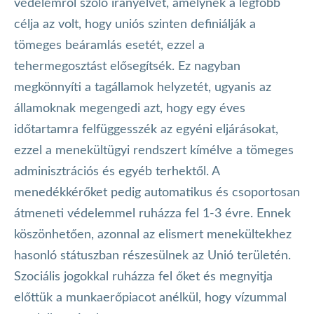
védelemről szóló irányelvét, amelynek a legfőbb
célja az volt, hogy uniós szinten definiálják a
tömeges beáramlás esetét, ezzel a
tehermegosztást elősegítsék. Ez nagyban
megkönnyíti a tagállamok helyzetét, ugyanis az
államoknak megengedi azt, hogy egy éves
időtartamra felfüggesszék az egyéni eljárásokat,
ezzel a menekültügyi rendszert kímélve a tömeges
adminisztrációs és egyéb terhektől. A
menedékkérőket pedig automatikus és csoportosan
átmeneti védelemmel ruházza fel 1-3 évre. Ennek
köszönhetően, azonnal az elismert menekültekhez
hasonló státuszban részesülnek az Unió területén.
Szociális jogokkal ruházza fel őket és megnyitja
előttük a munkaerőpiacot anélkül, hogy vízummal