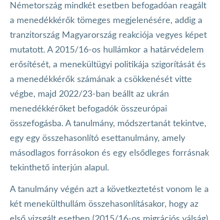
Németország mindkét esetben befogadóan reagált
a menedékkérők tömeges megjelenésére, addig a
tranzitország Magyarország reakciója vegyes képet
mutatott. A 2015/16-os hullámkor a határvédelem
erősítését, a menekültügyi politikája szigorítását és
a menedékkérők számának a csökkenését vitte
végbe, majd 2022/23-ban beállt az ukrán
menedékkérőket befogadók összeurópai
összefogásba. A tanulmány, módszertanát tekintve,
egy egy összehasonlító esettanulmány, amely
másodlagos forrásokon és egy elsődleges forrásnak
tekinthető interjún alapul.
A tanulmány végén azt a következtetést vonom le a
két menekülthullám összehasonlításakor, hogy az
első vizsgált esetben (2015/16-os migrációs válság)