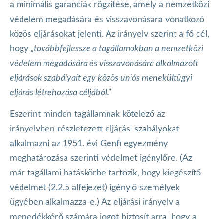
a minimális garanciák rögzítése, amely a nemzetközi
védelem megadására és visszavonására vonatkozó
közös eljárásokat jelenti. Az irányelv szerint a fő cél,
hogy
„továbbfejlessze a tagállamokban a nemzetközi
védelem megadására és visszavonására alkalmazott
eljárások szabályait egy közös uniós menekültügyi
eljárás létrehozása céljából.”
Eszerint minden tagállamnak kötelező az
irányelvben részletezett eljárási szabályokat
alkalmazni az 1951. évi Genfi egyezmény
meghatározása szerinti védelmet igénylőre. (Az
már tagállami hatáskörbe tartozik, hogy kiegészítő
védelmet (2.2.5 alfejezet) igénylő személyek
ügyében alkalmazza-e.) Az eljárási irányelv a
menedékkérő számára jogot biztosít arra, hogy a