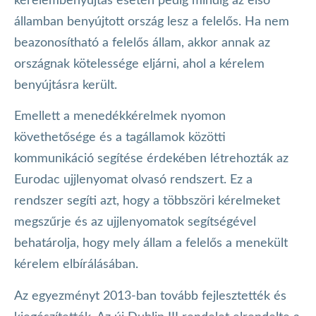
kérelembenyújtás esetén pedig mindig az első
államban benyújtott ország lesz a felelős. Ha nem
beazonosítható a felelős állam, akkor annak az
országnak kötelessége eljárni, ahol a kérelem
benyújtásra került.
Emellett a menedékkérelmek nyomon
követhetősége és a tagállamok közötti
kommunikáció segítése érdekében létrehozták az
Eurodac ujjlenyomat olvasó rendszert. Ez a
rendszer segíti azt, hogy a többszöri kérelmeket
megszűrje és az ujjlenyomatok segítségével
behatárolja, hogy mely állam a felelős a menekült
kérelem elbírálásában.
Az egyezményt 2013-ban tovább fejlesztették és