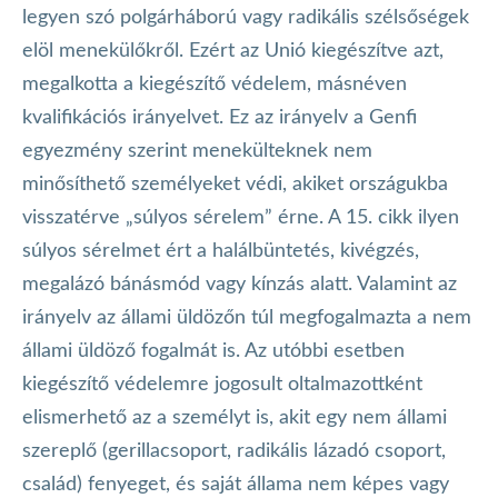
legyen szó polgárháború vagy radikális szélsőségek
elöl menekülőkről. Ezért az Unió kiegészítve azt,
megalkotta a kiegészítő védelem, másnéven
kvalifikációs irányelvet. Ez az irányelv a Genfi
egyezmény szerint menekülteknek nem
minősíthető személyeket védi, akiket országukba
visszatérve „súlyos sérelem” érne. A 15. cikk ilyen
súlyos sérelmet ért a halálbüntetés, kivégzés,
megalázó bánásmód vagy kínzás alatt. Valamint az
irányelv az állami üldözőn túl megfogalmazta a nem
állami üldöző fogalmát is. Az utóbbi esetben
kiegészítő védelemre jogosult oltalmazottként
elismerhető az a személyt is, akit egy nem állami
szereplő (gerillacsoport, radikális lázadó csoport,
család) fenyeget, és saját állama nem képes vagy