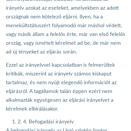
irányelv azokat az eseteket, amelyekben az adott
országnak nem kötelező eljárni. Ilyen, ha a
menekültstátuszért folyamodó már máshol védett,
vagy másik állam a felelős érte, már van első felelős
ország, vagy ismételt kérelmet ad be, de már nem
ad új tényeket az eljárás során.
Ezzel az irányelvvel kapcsolatban is felmerültek
kritikák, miszerint az irányelv számos kiskaput
tartalmaz, és nem nyújt elegendő információt az
eljárásról. A tagállamok talán éppen ezért nem
alkalmazták egységesen az eljárási irányelvet a
kérelmek elbírálásakor.
2. 4. Befogadási irányelv
A befogadási irányelv az Unió szintén fontos