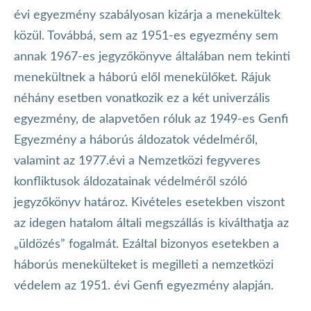
évi egyezmény szabályosan kizárja a menekültek
közül. Továbbá, sem az 1951-es egyezmény sem
annak 1967-es jegyzőkönyve általában nem tekinti
menekültnek a háború elől menekülőket. Rájuk
néhány esetben vonatkozik ez a két univerzális
egyezmény, de alapvetően róluk az 1949-es Genfi
Egyezmény a háborús áldozatok védelméről,
valamint az 1977.évi a Nemzetközi fegyveres
konfliktusok áldozatainak védelméről szóló
jegyzőkönyv határoz. Kivételes esetekben viszont
az idegen hatalom általi megszállás is kiválthatja az
„üldözés” fogalmát. Ezáltal bizonyos esetekben a
háborús menekülteket is megilleti a nemzetközi
védelem az 1951. évi Genfi egyezmény alapján.