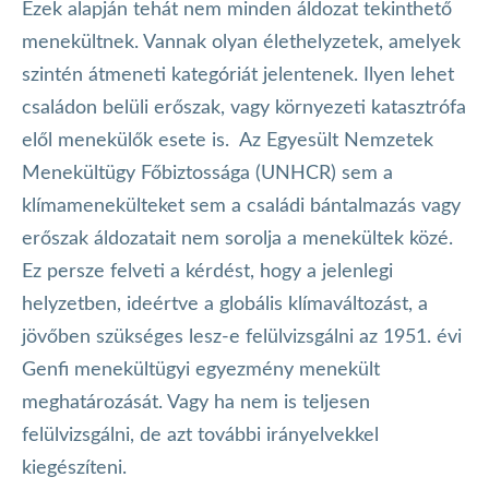
Ezek alapján tehát nem minden áldozat tekinthető
menekültnek. Vannak olyan élethelyzetek, amelyek
szintén átmeneti kategóriát jelentenek. Ilyen lehet
családon belüli erőszak, vagy környezeti katasztrófa
elől menekülők esete is. Az Egyesült Nemzetek
Menekültügy Főbiztossága (UNHCR) sem a
klímamenekülteket sem a családi bántalmazás vagy
erőszak áldozatait nem sorolja a menekültek közé.
Ez persze felveti a kérdést, hogy a jelenlegi
helyzetben, ideértve a globális klímaváltozást, a
jövőben szükséges lesz-e felülvizsgálni az 1951. évi
Genfi menekültügyi egyezmény menekült
meghatározását. Vagy ha nem is teljesen
felülvizsgálni, de azt további irányelvekkel
kiegészíteni.