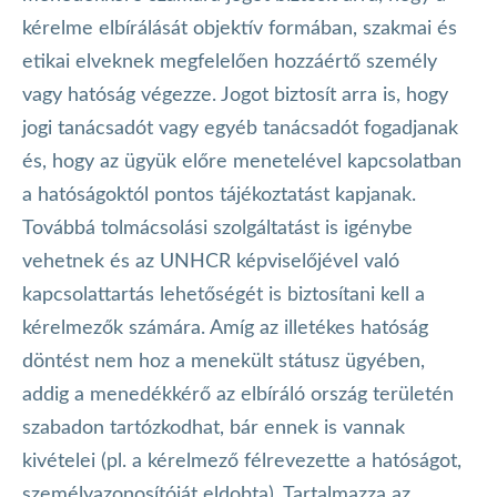
kérelme elbírálását objektív formában, szakmai és
etikai elveknek megfelelően hozzáértő személy
vagy hatóság végezze. Jogot biztosít arra is, hogy
jogi tanácsadót vagy egyéb tanácsadót fogadjanak
és, hogy az ügyük előre menetelével kapcsolatban
a hatóságoktól pontos tájékoztatást kapjanak.
Továbbá tolmácsolási szolgáltatást is igénybe
vehetnek és az UNHCR képviselőjével való
kapcsolattartás lehetőségét is biztosítani kell a
kérelmezők számára. Amíg az illetékes hatóság
döntést nem hoz a menekült státusz ügyében,
addig a menedékkérő az elbíráló ország területén
szabadon tartózkodhat, bár ennek is vannak
kivételei (pl. a kérelmező félrevezette a hatóságot,
személyazonosítóját eldobta). Tartalmazza az