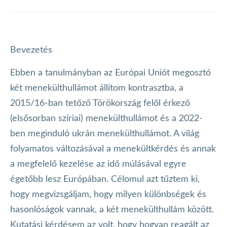
Bevezetés
Ebben a tanulmányban az Európai Uniót megosztó
két menekülthullámot állítom kontrasztba, a
2015/16-ban tetőző Törökország felől érkező
(elsősorban szíriai) menekülthullámot és a 2022-
ben meginduló ukrán menekülthullámot. A világ
folyamatos változásával a menekültkérdés és annak
a megfelelő kezelése az idő múlásával egyre
égetőbb lesz Európában. Célomul azt tűztem ki,
hogy megvizsgáljam, hogy milyen különbségek és
hasonlóságok vannak, a két menekülthullám között.
Kutatási kérdésem az volt, hogy hogyan reagált az