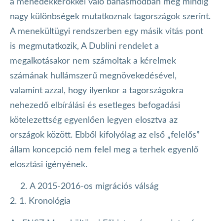
a menedékkérőkkel való bánásmódban még mindig
nagy különbségek mutatkoznak tagországok szerint.
A menekültügyi rendszerben egy másik vitás pont
is megmutatkozik, A Dublini rendelet a
megalkotásakor nem számoltak a kérelmek
számának hullámszerű megnövekedésével,
valamint azzal, hogy ilyenkor a tagországokra
nehezedő elbírálási és esetleges befogadási
kötelezettség egyenlően legyen elosztva az
országok között. Ebből kifolyólag az első „felelős”
állam koncepció nem felel meg a terhek egyenlő
elosztási igényének.
A 2015-2016-os migrációs válság
2. 1. Kronológia