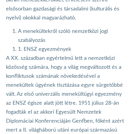
ukrán menedékkérőkkel, érvelésem szerint
elsősorban gazdasági és társadalmi (kulturális és
nyelvi) okokkal magyarázható.
A menekültekről szóló nemzetközi jogi
szabályozás
1. ENSZ egyezmények
A XX. században egyértelmű lett a nemzetközi
közösség számára, hogy a világ megváltozott és a
konfliktusok számának növekedésével a
menekültek ügyének tisztázása egyre sürgetőbbé
vált. Az első univerzális menekültügyi egyezmény
az ENSZ égisze alatt jött létre. 1951 július 28-án
fogadták el az akkori Egyesült Nemzetek
Diplomáciai Konferenciáján Genfben, főként azért
mert a II. világháború utáni európai származású