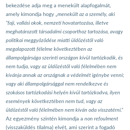
bekezdése adja meg a menekült alapfogalmát,
amely kimondja hogy „
menekült az a személy, aki
“faji, vallási okok, nemzeti hovatartozása, illetve
meghatározott társadalmi csoporthoz tartozása, avagy
politikai meggyőződése miatti üldözéstől való
megalapozott félelme következtében az
állampolgársága szerinti országon kívül tartózkodik, és
nem tudja, vagy az üldözéstől való félelmében nem
kívánja annak az országnak a védelmét igénybe venni;
vagy aki állampolgársággal nem rendelkezve és
szokásos tartózkodási helyén kívül tartózkodva, ilyen
események következtében nem tud, vagy az
üldözéstől való félelmében nem kíván oda visszatérni.”
Az egyezmény szintén kimondja a
non refoulment
(visszaküldés tilalma) elvét, ami szerint a fogadó