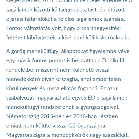
kiegészítették. Az új Dublin III rendelet elrendelte a
tagállamok közötti költségmegosztást, és kitűzött
eljárási határidőket a felelős tagállamok számára.
Fontos változtatás volt, hogy a családegyesítési
feltételt kibővítették a kísérő nélküli kiskorúakra is.
A görög menekültügyi állapotokat figyelembe véve
egy másik fontos pontot is beiktattak a Dublin III
rendeletbe, miszerint nem küldhető vissza
menedékkérő olyan országba, ahol embertelen
körülmények és rossz ellátás fogadná. Ez az új
szabályozás magyarázható egyes EU-s tagállamok
menekültügyi rendszerének a gyengeségeivel.
Németország 2015-ben és 2016-ban részben
emiatt nem küldte vissza Görögországba,
Magyarországra a menedékkérők nagy százalékát,