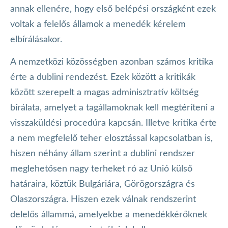
annak ellenére, hogy első belépési országként ezek
voltak a felelős államok a menedék kérelem
elbírálásakor.
A nemzetközi közösségben azonban számos kritika
érte a dublini rendezést. Ezek között a kritikák
között szerepelt a magas adminisztratív költség
bírálata, amelyet a tagállamoknak kell megtéríteni a
visszaküldési procedúra kapcsán. Illetve kritika érte
a nem megfelelő teher elosztással kapcsolatban is,
hiszen néhány állam szerint a dublini rendszer
meglehetősen nagy terheket ró az Unió külső
határaira, köztük Bulgáriára, Görögországra és
Olaszországra. Hiszen ezek válnak rendszerint
delelős állammá, amelyekbe a menedékkérőknek