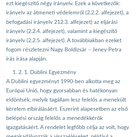
ezt kiegészítő négy irányelv. Ezek a következők:
irányelv az átmeneti védelemről (2.2.2. alfejezet), a
befogadási irányelv 212.3. alfejezet) az eljárási
irányelv (2.2.4. alfejezet), valamint a kiegészítő
irányelv (2.2.5. alfejezet). A továbbiakban ezeket
fogom részletezni Nagy Boldizsár – Jeney Petra
írás írása alapján.
2. 1. Dublini Egyezmény
A Dublini egyezményt 1990-ben alkotta meg az
Európai Unió, hogy gyorsabban és hatékonyan
eldöntsék, melyik tagállam lesz felelős a menekült
kérelem elbírálásáért. Eszerint alapesetben az első
belépési ország felelős a menedékkérők
igazgatásáért. A rendelet legfőbb célja az volt, hogy
megakadályozzák a visszaéléseket, például a