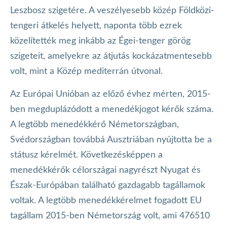
Leszbosz szigetére. A veszélyesebb közép Földközi-
tengeri átkelés helyett, naponta több ezrek
közelítették meg inkább az Égei-tenger görög
szigeteit, amelyekre az átjutás kockázatmentesebb
volt, mint a Közép mediterrán útvonal.
Az Európai Unióban az előző évhez mérten, 2015-
ben megduplázódott a menedékjogot kérők száma.
A legtöbb menedékkérő Németországban,
Svédországban továbbá Ausztriában nyújtotta be a
státusz kérelmét. Következésképpen a
menedékkérők célországai nagyrészt Nyugat és
Észak-Európában található gazdagabb tagállamok
voltak. A legtöbb menedékkérelmet fogadott EU
tagállam 2015-ben Németország volt, ami 476510