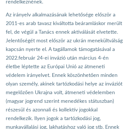
rendelkeznének.
Az irányelv alkalmazásának lehetősége először a
2011-es arab tavasz kiváltotta beáramláskor merült
fel, de végül a Tanács ennek aktiválását elvetette.
Jelentőségét most először az ukrán menekültválság
kapcsán nyerte el. A tagállamok támogatásával a
2022.február 24-ei invázió után március 4-én
életbe léptette az Európai Unió az átmeneti
védelem irányelvet. Ennek köszönhetően minden
olyan személy, akinek tartózkodási helye az inváziót
megelőzően Ukrajna volt, átmeneti védelemben
(magyar jogrend szerint menedékes státuszban)
részesül és azonnali és kollektív jogokkal
rendelkezik. Ilyen jogok a tartózkodási jog,
munkavállalási jog, lakhatáshoz való jog stb. Ennek