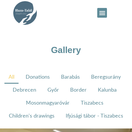
Gallery
All
Donations
Barabás
Beregsurány
Debrecen
Győr
Border
Kalunba
Mosonmagyaróvár
Tiszabecs
Children's drawings
Ifjúsági tábor - Tiszabecs