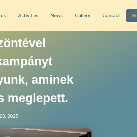
 us
Activities
News
Gallery
Contact
Be
zöntével
kampányt
nyunk, aminek
s meglepett.
23, 2025