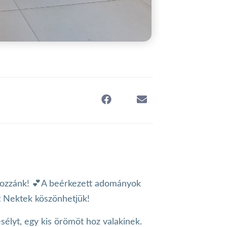
 hozzánk! 💕A beérkezett adományok
t Nektek köszönhetjük!
esélyt, egy kis örömöt hoz valakinek.