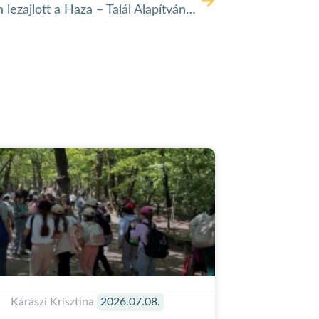
Sikeresen lezajlott a Haza – Talál Alapítvány közösségi terének megnyitója! 🎉
Kárászi Krisztina
2026.07.08.