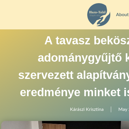
About
A tavasz bekös
adománygyűjtő 
szervezett alapítvá
eredménye minket i
Kárászi Krisztina
May 