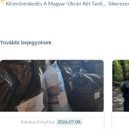
Kézműveskedés A Magyar-Ukrán Két Tanítási Nyelvű Általános Iskola ésGimnáziumban
További bejegyzések
Kárászi Krisztina
2026.07.08.