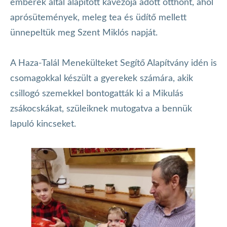
emberek által alapított kávézója adott otthont, ahol
aprósütemények, meleg tea és üdítő mellett
ünnepeltük meg Szent Miklós napját.
A Haza-Talál Menekülteket Segítő Alapítvány idén is
csomagokkal készült a gyerekek számára, akik
csillogó szemekkel bontogatták ki a Mikulás
zsákocskákat, szüleiknek mutogatva a bennük
lapuló kincseket.