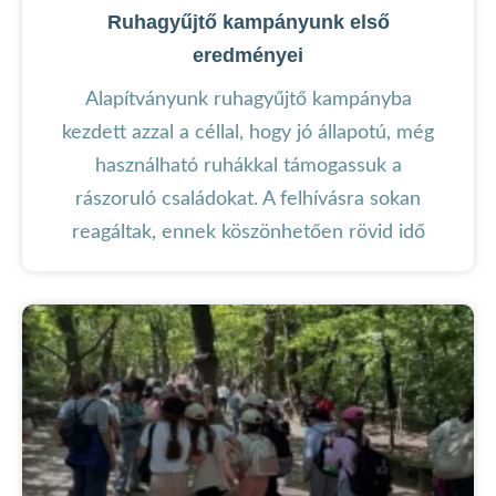
Ruhagyűjtő kampányunk első
eredményei
Alapítványunk ruhagyűjtő kampányba
kezdett azzal a céllal, hogy jó állapotú, még
használható ruhákkal támogassuk a
rászoruló családokat. A felhívásra sokan
reagáltak, ennek köszönhetően rövid idő