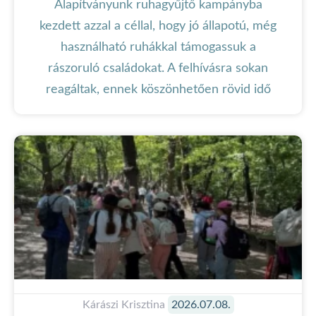
Alapítványunk ruhagyűjtő kampányba
kezdett azzal a céllal, hogy jó állapotú, még
használható ruhákkal támogassuk a
rászoruló családokat. A felhívásra sokan
reagáltak, ennek köszönhetően rövid idő
Kárászi Krisztina
2026.07.08.