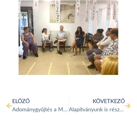
ELŐZŐ
KÖVETKEZŐ
Adománygyűjtés a MedSpot Alapítványnak
Alapítványunk is részt vett a 14. Afrika Expo Budapesten