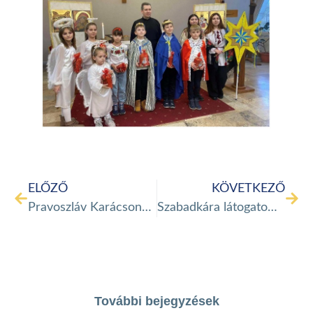
ELŐZŐ
KÖVETKEZŐ
Pravoszláv Karácsony a Kalunba Nonprofit Kft-vel
Szabadkára látogatott a Haza-Talál Menekülteket Segítő Alapítvàny!
További bejegyzések