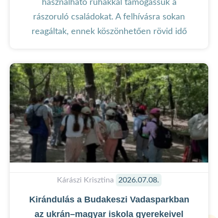
használható ruhákkal támogassuk a
rászoruló családokat. A felhívásra sokan
reagáltak, ennek köszönhetően rövid idő
Kárászi Krisztina
2026.07.08.
Kirándulás a Budakeszi Vadasparkban
az ukrán–magyar iskola gyerekeivel