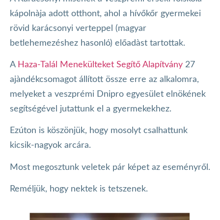
kápolnàja adott otthont, ahol a hívőkőr gyermekei
rövid karácsonyi verteppel (magyar
betlehemezéshez hasonló) előadàst tartottak.
A
Haza-Talál Menekülteket Segítő Alapítvány
27
ajàndékcsomagot állított össze erre az alkalomra,
melyeket a veszprémi Dnipro egyesület elnökének
segítségével jutattunk el a gyermekekhez.
Ezúton is köszönjük, hogy mosolyt csalhattunk
kicsik-nagyok arcára.
Most megosztunk veletek pár képet az eseményről.
Reméljük, hogy nektek is tetszenek.