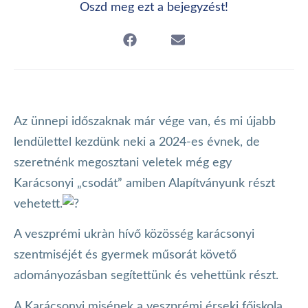
Oszd meg ezt a bejegyzést!
Az ünnepi időszaknak már vége van, és mi újabb
lendülettel kezdünk neki a 2024-es évnek, de
szeretnénk megosztani veletek még egy
Karácsonyi „csodát” amiben Alapítványunk részt
vehetett.
A veszprémi ukràn hívő közösség karácsonyi
szentmiséjét és gyermek műsorát követő
adományozásban segítettünk és vehettünk részt.
A Karácsonyi misének a veszprémi érseki főiskola