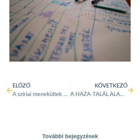
ELŐZŐ
KÖVETKEZŐ
A szíriai menekültek konvojban gyülekeznek a török határon
A HAZA-TALÁL ALAPÍTVÁNY KARÁCSONYI PROJEKTJE
További bejegyzések