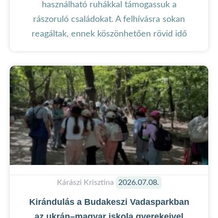
használható ruhákkal támogassuk a
rászoruló családokat. A felhívásra sokan
reagáltak, ennek köszönhetően rövid idő
Kárászi Krisztina
2026.07.08.
Kirándulás a Budakeszi Vadasparkban
az ukrán–magyar iskola gyerekeivel